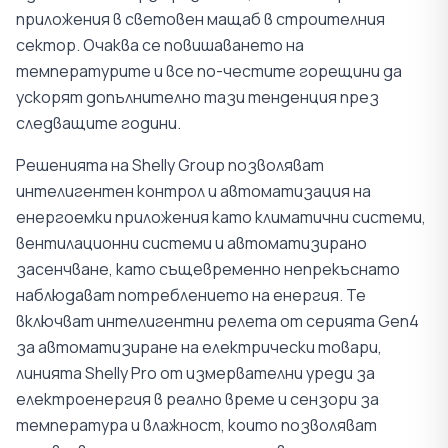
приложения в световен мащаб в строителния
сектор. Очаква се повишаването на
температурите и все по-честите горещини да
ускорят допълнително тази тенденция през
следващите години.
Решенията на Shelly Group позволяват
интелигентен контрол и автоматизация на
енергоемки приложения като климатични системи,
вентилационни системи и автоматизирано
засенчване, като същевременно непрекъснато
наблюдават потреблението на енергия. Те
включват интелигентни релета от серията Gen4
за автоматизиране на електрически товари,
линията Shelly Pro от измервателни уреди за
електроенергия в реално време и сензори за
температура и влажност, които позволяват