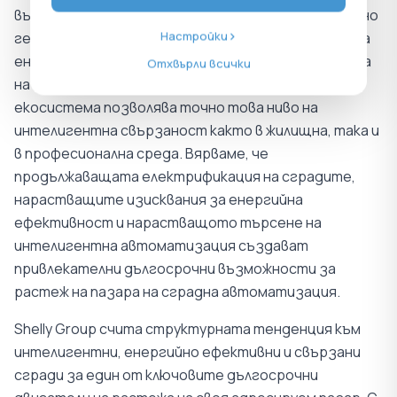
възможности за максимално използване на местно
Настройки
генерирана възобновяема енергия, намаляване на
енергийните разходи и подобряване на комфорта
Отхвърли всички
на обитателите. Нашата отворена продуктова
екосистема позволява точно това ниво на
интелигентна свързаност както в жилищна, така и
в професионална среда. Вярваме, че
продължаващата електрификация на сградите,
нарастващите изисквания за енергийна
ефективност и нарастващото търсене на
интелигентна автоматизация създават
привлекателни дългосрочни възможности за
растеж на пазара на сградна автоматизация.
Shelly Group счита структурната тенденция към
интелигентни, енергийно ефективни и свързани
сгради за един от ключовите дългосрочни