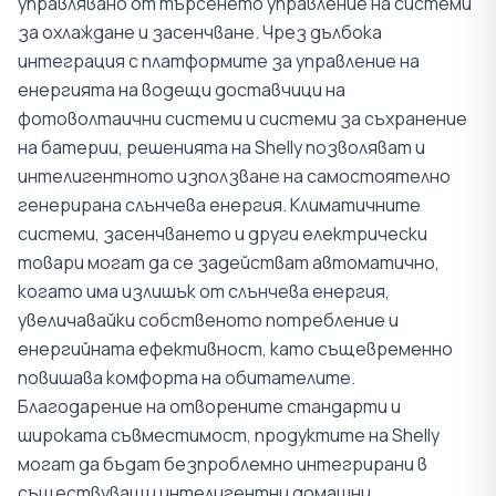
управлявано от търсенето управление на системи
за охлаждане и засенчване. Чрез дълбока
интеграция с платформите за управление на
енергията на водещи доставчици на
фотоволтаични системи и системи за съхранение
на батерии, решенията на Shelly позволяват и
интелигентното използване на самостоятелно
генерирана слънчева енергия. Климатичните
системи, засенчването и други електрически
товари могат да се задействат автоматично,
когато има излишък от слънчева енергия,
увеличавайки собственото потребление и
енергийната ефективност, като същевременно
повишава комфорта на обитателите.
Благодарение на отворените стандарти и
широката съвместимост, продуктите на Shelly
могат да бъдат безпроблемно интегрирани в
съществуващи интелигентни домашни