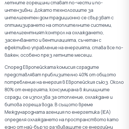
летните горещини стават по-чести и по-
интензивни. Докато технологиите за
интелигентен дом традиционно се свързват с
оптимизирането на отоплителните системи,
интелигентният контрол на охлаждането,
засенчването и вентилацията, съчетан с
ефективно управление на енергията, става все по-
важен, особено през летните месеци.
Според Европейската комисия сградите
представляват приблизително 40% от общото
потребление на енергия в Европейския съюз. Около
80% от енергията, консумирана в жилищните
сгради, се използва за отопление, охлаждане и
битова гореща вода. В същото време
Международната агенция по енергетика (IEA)
определя охлаждането на пространството като
едно от най-бързо развиващите се енергийни