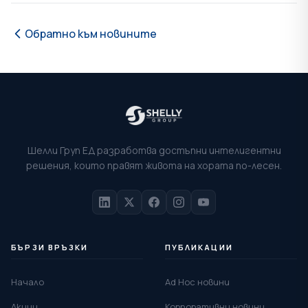
Обратно към новините
Шелли Груп ЕД разработва достъпни интелигентни
решения, които правят живота на хората по-лесен.
БЪРЗИ ВРЪЗКИ
ПУБЛИКАЦИИ
Начало
Ad Hoc новини
Акции
Корпоративни новини