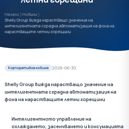
Начало
❯
Новини
❯
Shelly Group вижда нарастващо значение на
интелигентната сградна автоматизация на фона на
нарастващите летни горещини
2026-06-30
Корпоративна новина
Shelly Group вижда нарастващо значение на
интелигентната сградна автоматизация на
фона на нарастващите летни горещини
Интелигентното управление на
охлаждането, засенчването и консумацията