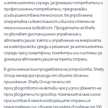
и интелигентни сгради за домашни потребители и
професионални потребители, предлагайки
усъвършенствана технология, безпроблемна
оперативна съвместимост и висока степен на
технологична гъвкавост. Продуктите на Shelly
позволяват дистанционно управление и
автоматизация, както и управление на енергията
на електрически уреди и решения за интелигентни
сгради чрез смартфони, компютри или системи за
домашна автоматизация на трети страни.
В допълнение към продажбата на устройства, Shelly
Group генерира приходи от своите облачни
приложения. Shelly Group печели от
производството на активи чрез използването на
производители по договор. Компанията има силно
присъствие в немскоговорящите страни и е
представена със своите продукти в повече от 100