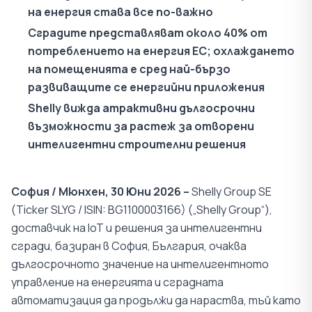
на енергия става все по-важно
Сградите представляват около 40% от
потреблението на енергия ЕС; охлаждането
на помещенията е сред най-бързо
развиващите се енергийни приложения
Shelly вижда атрактивни дългосрочни
възможности за растеж за отворени
интелигентни строителни решения
София / Мюнхен, 30
Юни 2026 –
Shelly Group SE
(Ticker SLYG / ISIN: BG1100003166) („Shelly Group“),
доставчик на IoT и решения за интелигентни
сгради, базиран в София, България, очаква
дългосрочното значение на интелигентното
управление на енергията и сградната
автоматизация да продължи да нараства, тъй като