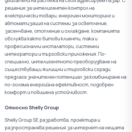
двигатели на растежа на своя адресируем пазар. С
решения за интелигентен контрол на
електрически товари, енергиен мониторинг и
автоматизация на системи за осветление,
засенчване, отопление и охлаждане, компанията
обслужва както битови клиенти, така и
професионални инсталатори, системни
интегратори и търговски приложения. По-
специално, интелигентното преоборудване на
съществуващи жилищни и търговски сгради
предлага значителен потенциал за комбиниране на
по-голяма енергийна ефективност, подобрен
комфорт и повишена устойчивост.
Относно Shelly Group
Shelly Group SE разработва, проектира и
разпространява решения за интернет на нещата