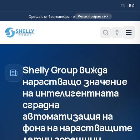
EN
|
BG
Среща с инвеститорите
Регистрирай се
Shelly Group вижда
нарастващо значение
на интелигентната
сградна
автоматизация на
фона на нарастващите
летни горещини