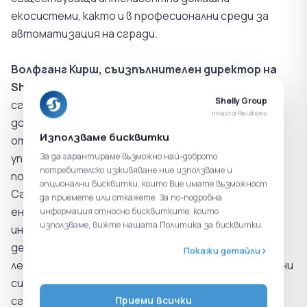
екосистеми, както и в професионални среди за
автоматизация на сгради.
Волфганг Кирш, съизпълнителен директор на
Shelly Group, коментира:
"Изискванията към
Shelly Group
сградите се променят фундаментално. В
Investor Relations
допълнение към ефективното контролиране на
Използваме бисквитки
отоплителните системи, интелигентното
За да гарантираме възможно най-доброто
управление на охлаждането, засенчването и
потребителско изживяване ние използваме и
потреблението на енергия става все по-важно.
опционални Бисквитки, които Вие имате възможност
Сградите ще трябва не само да използват
да приемете или откажете. За по-подробна
енергията ефективно, но и да я управляват
информация относно бисквитките, които
използваме, вижте нашата Политика за бисквитки.
интелигентно и автоматично въз основа на
действителното търсене. По-специално през
Покажи детайли
летните месеци комбинацията от фотоволтаични
системи, съхранение на батерии и интелигентна
сградна автоматизация създава нови
Приеми всички