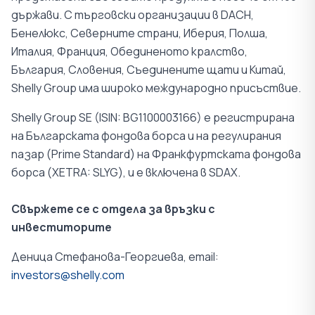
държави. С търговски организации в DACH,
Бенелюкс, Северните страни, Иберия, Полша,
Италия, Франция, Обединеното кралство,
България, Словения, Съединените щати и Китай,
Shelly Group има широко международно присъствие.
Shelly Group SE (ISIN: BG1100003166) е регистрирана
на Българската фондова борса и на регулирания
пазар (Prime Standard) на Франкфуртската фондова
борса (XETRA: SLYG), и е включена в SDAX.
Свържете се с отдела за връзки с
инвеститорите
Деница Стефанова-Георгиева, email:
investors@shelly.com