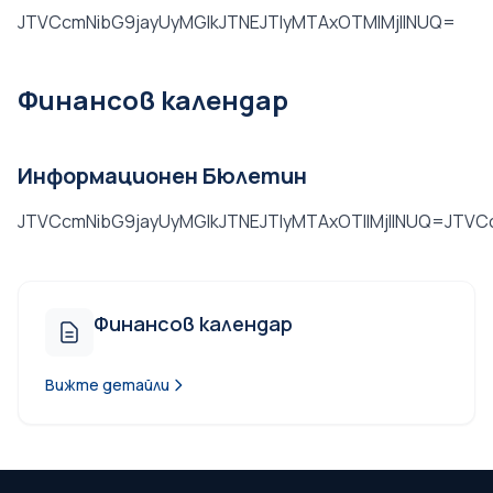
JTVCcmNibG9jayUyMGlkJTNEJTIyMTAxOTMlMjIlNUQ=
Финансов календар
Информационен Бюлетин
JTVCcmNibG9jayUyMGlkJTNEJTIyMTAxOTIlMjIlNUQ=JTVC
Финансов календар
Вижте детайли