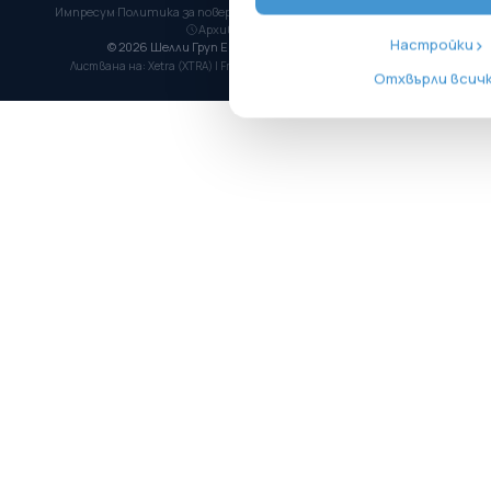
Импресум
·
Политика за поверителност
·
Сигнали
·
Достъпност
·
Архив Allterco.com
Настройки
© 2026 Шелли Груп ЕД. Всички права запазени.
Листвана на: Xetra (XTRA) | Frankfurt SE | BSE | ISIN: BG1100003166
Отхвърли всич