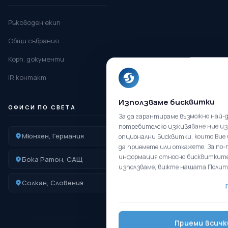
Ръководен екип
Общи събрания
Корп. документи
IR контакт
Използваме бисквитки
ОФИСИ ПО СВЕТА
За да гарантираме възможно най-
потребителско изживяване ние из
Мюнхен, Германия
София, България
опционални Бисквитки, които Вие
да приемете или откажете. За по-
информация относно бисквитките
Бока Ратон, САЩ
Шънджън, Китай
използваме, вижте нашата Полит
Солкан, Словения
Шелиги, Полша
Приеми всичк