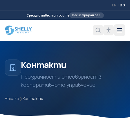
EN
|
BG
Среща с инвеститорите
Регистрирай се
Контакти
Прозрачност и отговорност в
корпоративното управление
Начало
❯
Контакти