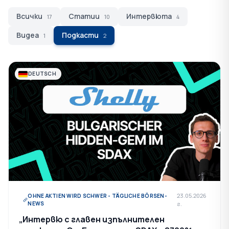
Всички
Статии
Интервюта
17
10
4
Видеа
Подкасти
1
2
DEUTSCH
23.05.2026
OHNE AKTIEN WIRD SCHWER - TÄGLICHE BÖRSEN-
NEWS
г.
„Интервю с главен изпълнителен