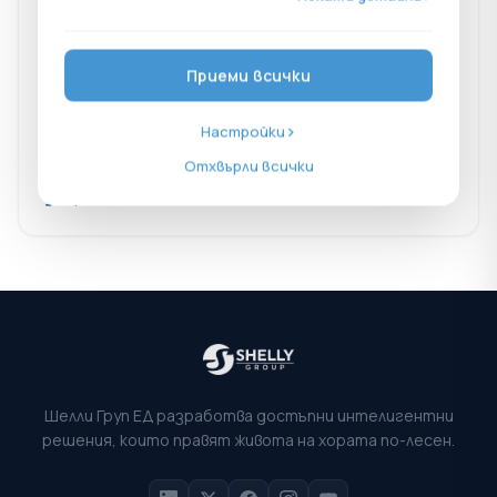
15.01.2025 г.
ONLINE BROKER LYNX
Shelly Group: Впечатляващи продажби на
продукти за интелигентен дом
Приеми всички
Shelly Group е една от най-бързо развиващите се
компании в немския бизнес с умни домове. Само
Настройки
продажбите се увеличават почти всяка година от
2020 г. насам
Отхвърли всички
Слушайте сега
Шелли Груп ЕД разработва достъпни интелигентни
решения, които правят живота на хората по-лесен.