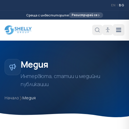
EN
|
BG
Среща с инвеститорите
Регистрирай се
Медия
Интервюта, статии и медийни
публикации
Начало
❯
Медия